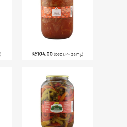
Quick view

Kč104.00
)
(bez DPH za m.j.)