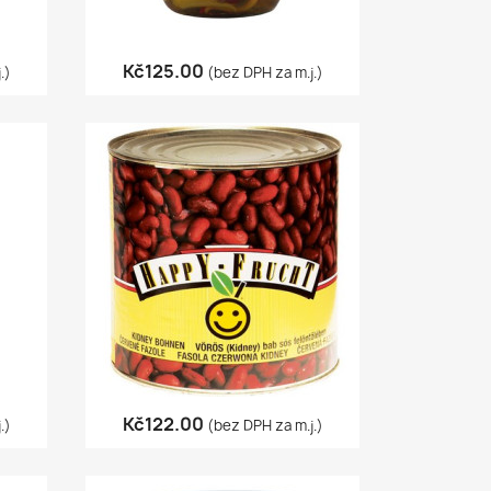
Quick view

Kč125.00
.)
(bez DPH za m.j.)
Quick view

Kč122.00
.)
(bez DPH za m.j.)