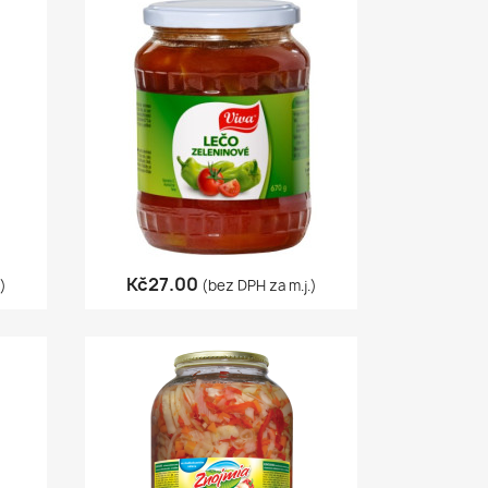
Quick view

Kč27.00
.)
(bez DPH za m.j.)