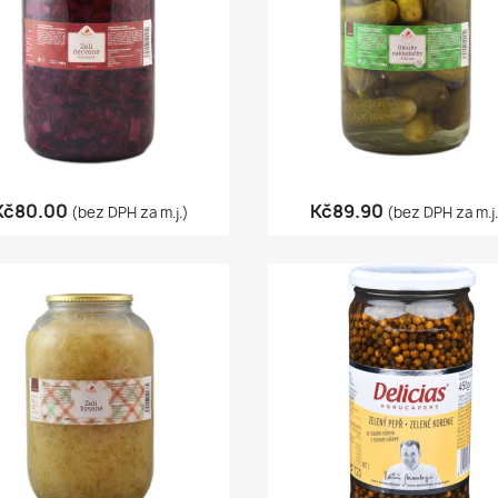
Quick view
Quick view


Kč80.00
Kč89.90
(bez DPH za m.j.)
(bez DPH za m.j.