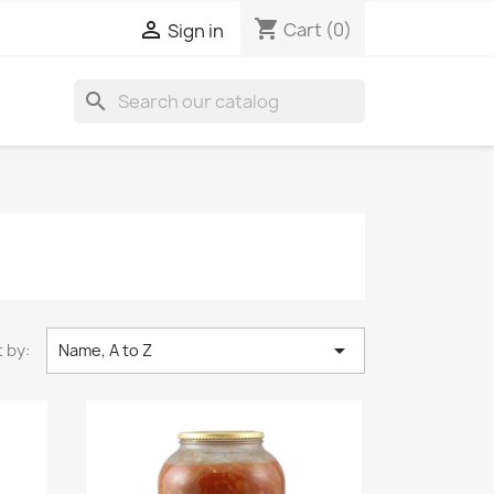
shopping_cart

Cart
(0)
Sign in
search

 by:
Name, A to Z