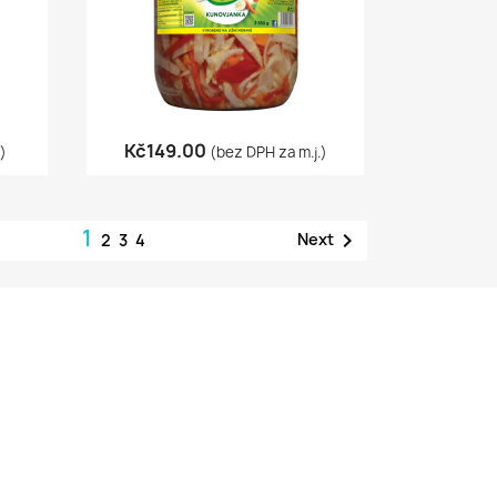
Quick view

Kč149.00
.)
(bez DPH za m.j.)
1

Next
2
3
4