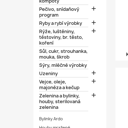
kompoty

Pečivo, snídaňový
program

Ryby a rybí výrobky

Rýže, luštěniny,
těstoviny, br. těsto,
koření
Sůl, cukr, strouhanka,
mouka, škrob
Sýry, mléčné výrobky

Uzeniny

Vejce, oleje,
majonéza a kečup

Zelenina a bylinky,
houby, sterilovaná
zelenina
Bylinky Ardo
Houby mražené