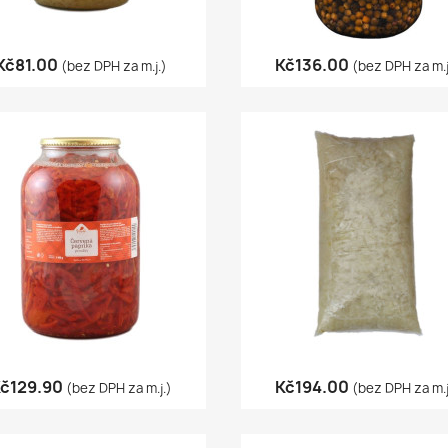
Quick view
Quick view


Kč81.00
Kč136.00
(bez DPH za m.j.)
(bez DPH za m.j
Quick view
Quick view


č129.90
Kč194.00
(bez DPH za m.j.)
(bez DPH za m.j