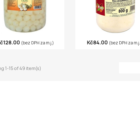
Quick view
Quick view


č128.00
Kč84.00
(bez DPH za m.j.)
(bez DPH za m.j
g 1-15 of 49 item(s)