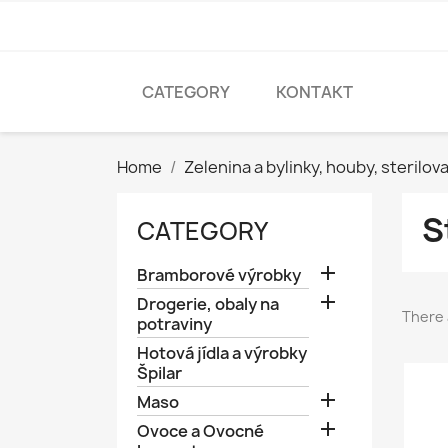
CATEGORY
KONTAKT
Home
Zelenina a bylinky, houby, sterilov
S
CATEGORY

Bramborové výrobky

Drogerie, obaly na
There 
potraviny
Hotová jídla a výrobky
Špilar

Maso

Ovoce a Ovocné