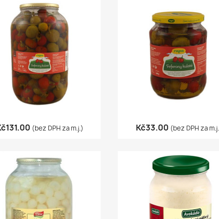
Quick view
Quick view


Kč131.00
Kč33.00
(bez DPH za m.j.)
(bez DPH za m.j