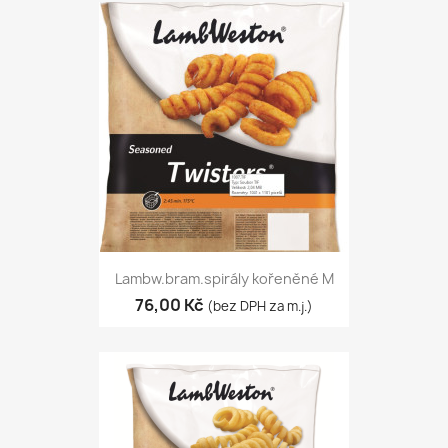
Lambw.bram.spirály kořeněné M
76,00 Kč
(bez DPH za m.j.)