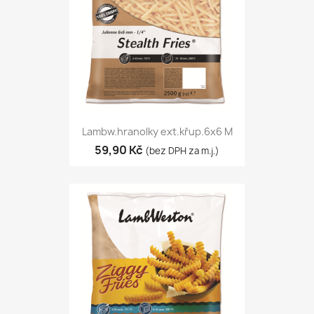
Lambw.hranolky ext.křup.6x6 M
59,90 Kč
(bez DPH za m.j.)