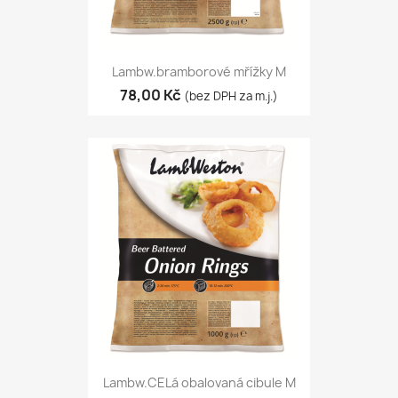
Lambw.bramborové mřížky M
78,00 Kč
(bez DPH za m.j.)
Lambw.CELá obalovaná cibule M