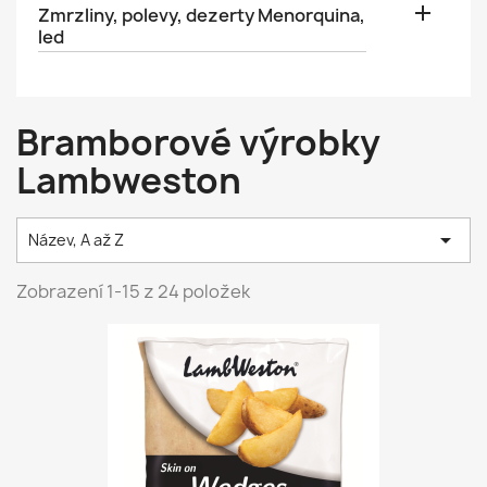

Zmrzliny, polevy, dezerty Menorquina,
led
Bramborové výrobky
Lambweston

Název, A až Z
Zobrazení 1-15 z 24 položek