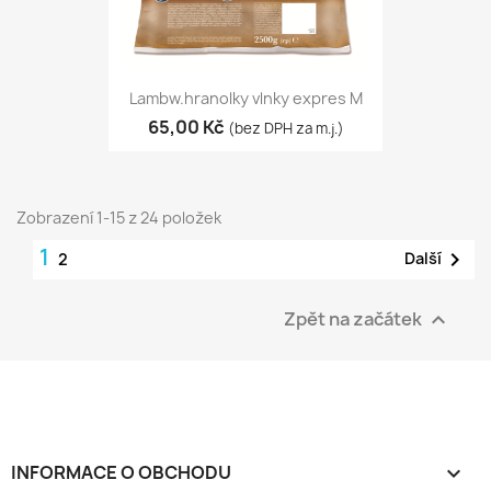
Lambw.hranolky vlnky expres M
65,00 Kč
(bez DPH za m.j.)
Zobrazení 1-15 z 24 položek
1

Další
2
Zpět na začátek

INFORMACE O OBCHODU
keyboard_arrow_down