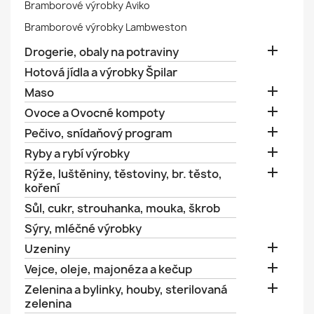
Bramborové výrobky Aviko
Bramborové výrobky Lambweston

Drogerie, obaly na potraviny
Hotová jídla a výrobky Špilar

Maso

Ovoce a Ovocné kompoty

Pečivo, snídaňový program

Ryby a rybí výrobky

Rýže, luštěniny, těstoviny, br. těsto,
koření
Sůl, cukr, strouhanka, mouka, škrob
Sýry, mléčné výrobky

Uzeniny

Vejce, oleje, majonéza a kečup

Zelenina a bylinky, houby, sterilovaná
zelenina