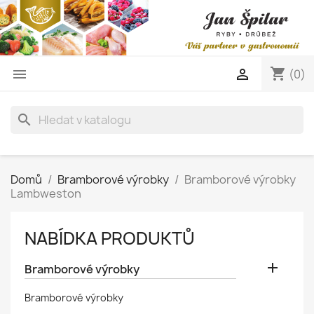
shopping_cart


(0)
search
Domů
Bramborové výrobky
Bramborové výrobky
Lambweston
NABÍDKA PRODUKTŮ

Bramborové výrobky
Bramborové výrobky