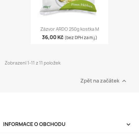
Zázvor ARDO 250g kostka M
36,00 Kč
(bez DPH za m.j.)
Zobrazení 1-11 z 11 položek
Zpět na začátek

INFORMACE O OBCHODU
keyboard_arrow_down