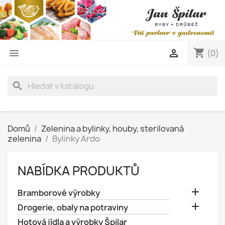
shopping_cart


(0)
search
Domů
Zelenina a bylinky, houby, sterilovaná
zelenina
Bylinky Ardo
NABÍDKA PRODUKTŮ

Bramborové výrobky

Drogerie, obaly na potraviny
Hotová jídla a výrobky Špilar