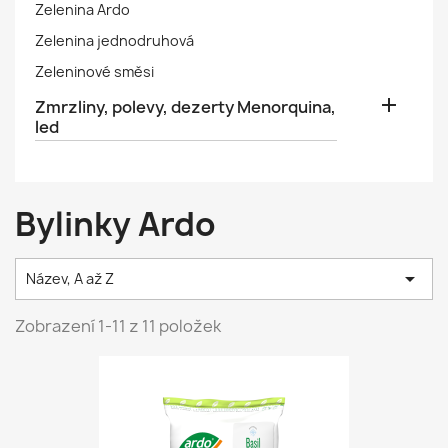
Zelenina Ardo
Zelenina jednodruhová
Zeleninové směsi

Zmrzliny, polevy, dezerty Menorquina,
led
Bylinky Ardo

Název, A až Z
Zobrazení 1-11 z 11 položek