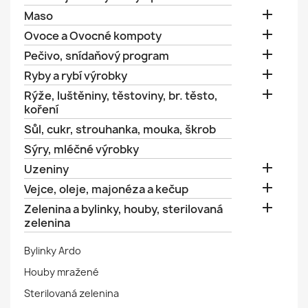

Maso

Ovoce a Ovocné kompoty

Pečivo, snídaňový program

Ryby a rybí výrobky

Rýže, luštěniny, těstoviny, br. těsto,
koření
Sůl, cukr, strouhanka, mouka, škrob
Sýry, mléčné výrobky

Uzeniny

Vejce, oleje, majonéza a kečup

Zelenina a bylinky, houby, sterilovaná
zelenina
Bylinky Ardo
Houby mražené
Sterilovaná zelenina